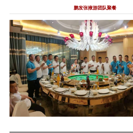
鹏发张掖游团队聚餐