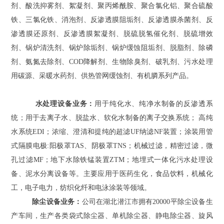
剂、酸洗抑雾剂、絮凝剂、聚丙烯酰胺、聚合氯化铝、聚合硫酸
铁、三氯化铁、消泡剂、反渗透膜阻垢剂、反渗透膜杀菌剂、反
渗透膜还原剂、反渗透膜絮凝剂、脱硫脱氢催化剂、脱硫增效
剂、锅炉清洗剂、锅炉除垢剂、锅炉缓蚀阻垢剂、脱脂剂、除磷
剂、氨氮去除剂、COD降解剂、生物除臭剂、破乳剂、污水处理
用碳源、采暖水药剂、供热管网缓蚀剂、有机膦系列产品。
水处理设备业务：
用于纯化水、纯净水制备的反渗透系
统；用于去离子水、脱盐水、软化水制备的离子交换系统； 高纯
水系统EDI；浓缩、澄清和提纯的超滤UF纳滤NF装置；涂装用管
式隔膜电极:阳极罩TAS、阴极罩TNS；机械过滤，精密过滤，微
孔过滤MF；地下水除铁锰装置ZTM；地埋式一体化污水处理设
备、泥水分离设备等。主要应用于医药生化，食品饮料，机械化
工，电子电力，纺织化纤和电泳涂装等领域。
除尘设备业务：
公司在湖北潜江市拥有20000平除尘设备生
产车间，生产各类袋式除尘器、单机除尘器、静电除尘器、旋风