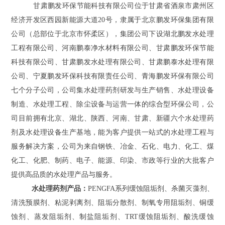
甘肃鹏发环保节能科技有限公司位于甘肃省酒泉市肃州区
经济开发区西园新能源大道20号，隶属于北京鹏发环保集团有限
公司（总部位于北京市怀柔区），集团公司下设湖北鹏发水处理
工程有限公司、河南鹏泰净水材料有限公司、甘肃鹏发环保节能
科技有限公司、甘肃鹏发水处理有限公司、甘肃鹏泰水处理有限
公司、宁夏鹏发环保科技有限责任公司、青海鹏发环保有限公司
七个分子公司，公司集水处理药剂研发与生产销售、水处理设备
制造、水处理工程、除尘设备与运营一体的综合型环保公司，公
司目前拥有北京、湖北、陕西、河南、甘肃、新疆六个水处理药
剂及水处理设备生产基地，能为客户提供一站式的水处理工程与
服务解决方案，公司为来自钢铁、冶金、石化、电力、化工、煤
化工、化肥、制药、电子、能源、印染、市政等行业的大批客户
提供高品质的水处理产品与服务。
水处理药剂产品：
PENGFA系列缓蚀阻垢剂、杀菌灭藻剂、
清洗预膜剂、粘泥剥离剂、阻垢分散剂、制氧专用阻垢剂、铜缓
蚀剂、蒸发阻垢剂、制盐阻垢剂、TRT缓蚀阻垢剂、酸洗缓蚀