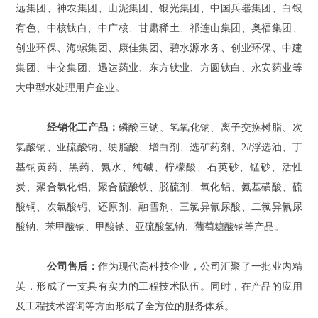
远集团、神农集团、山泥集团、银光集团、中国兵器集团、白银
有色、中核钛白、中广核、甘肃稀土、祁连山集团、奥福集团、
创业环保、海螺集团、康佳集团、碧水源水务、创业环保、中建
集团、中交集团、迅达药业、东方钛业、方圆钛白、永安药业等
大中型水处理用户企业。
经销化工产品：
磷酸三钠、氢氧化钠、离子交换树脂、次
氯酸钠、亚硫酸钠、硬脂酸、增白剂、选矿药剂、2#浮选油、丁
基钠黄药、黑药、氨水、纯碱、柠檬酸、石英砂、锰砂、活性
炭、聚合氯化铝、聚合硫酸铁、脱硫剂、氧化铝、氨基磺酸、硫
酸铜、次氯酸钙、还原剂、融雪剂、三氯异氰尿酸、二氯异氰尿
酸钠、苯甲酸钠、甲酸钠、亚硫酸氢钠、葡萄糖酸钠等产品。
公司售后：
作为现代高科技企业，公司汇聚了一批业内精
英，形成了一支具有实力的工程技术队伍。同时，在产品的应用
及工程技术咨询等方面形成了全方位的服务体系。