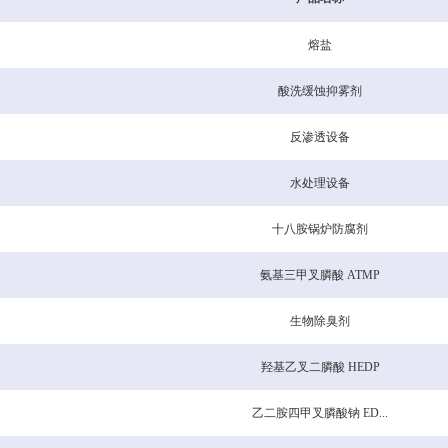
熔盐
酸洗缓蚀抑雾剂
反渗透设备
水处理设备
十八胺锅炉防腐剂
氨基三甲叉膦酸 ATMP
生物除臭剂
羟基乙叉二膦酸 HEDP
乙二胺四甲叉膦酸钠 ED...