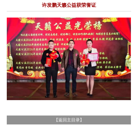
许发鹏天籁公益获荣誉证
返回主目录
【
】