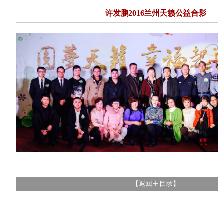
许发鹏2016兰州天籁公益合影
返回主目录
【
】